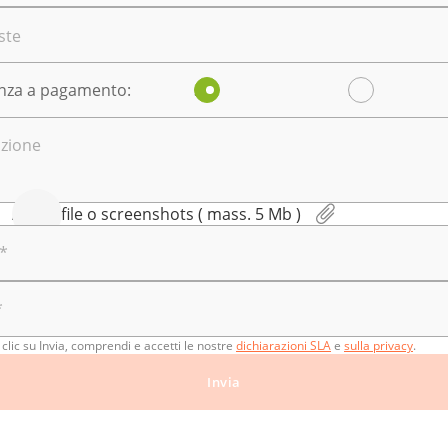
ste
enza a pagamento:
si
no
izione
Allega file o screenshots
( mass. 5 Мb )
*
*
clic su Invia, comprendi e accetti le nostre
dichiarazioni SLA
e
sulla privacy
.
Invia