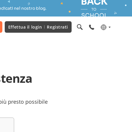
dicati nel nostro blog.
Effettua il login
Registrati
stenza
 più presto possibile