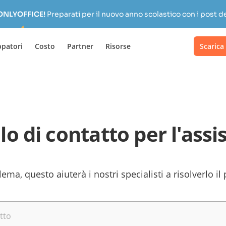
 ONLYOFFICE!
Preparati per il nuovo anno scolastico con i post de
ppatori
Costo
Partner
Risorse
Scarica
o di contatto per l'assi
lema, questo aiuterà i nostri specialisti a risolverlo il
tto