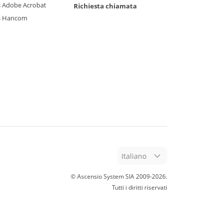
 Adobe Acrobat
Richiesta chiamata
s Hancom
Italiano
© Ascensio System SIA 2009-
2026
.
Tutti i diritti riservati