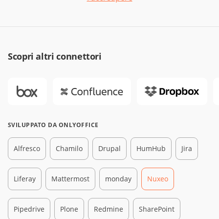
Scopri altri connettori
SVILUPPATO DA ONLYOFFICE
Alfresco
Chamilo
Drupal
HumHub
Jira
Liferay
Mattermost
monday
Nuxeo
Pipedrive
Plone
Redmine
SharePoint