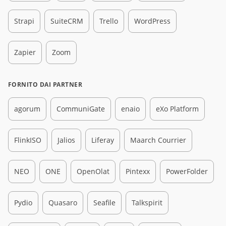
Strapi
SuiteCRM
Trello
WordPress
Zapier
Zoom
FORNITO DAI PARTNER
agorum
CommuniGate
enaio
eXo Platform
FlinkISO
Jalios
Liferay
Maarch Courrier
NEO
ONE
OpenOlat
Pintexx
PowerFolder
Pydio
Quasaro
Seafile
Talkspirit