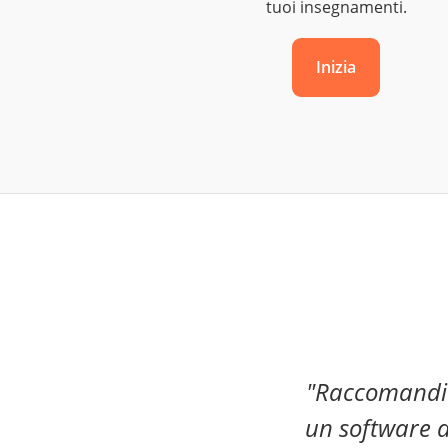
tuoi insegnamenti.
Inizia
"Raccomandia
un software d