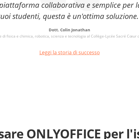
piattaforma collaborativa e semplice per l
tuoi studenti, questa è un'ottima soluzione.
Dott. Colin Jonathan
 di fisica e chimica, robotica, scienza e tecnologia al Collège-Lycée Sacré Cœur
Leggi la storia di successo
sare ONLYOFFICE per l'i