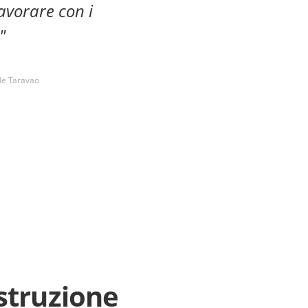
avorare con i
"
 de Taravao
struzione