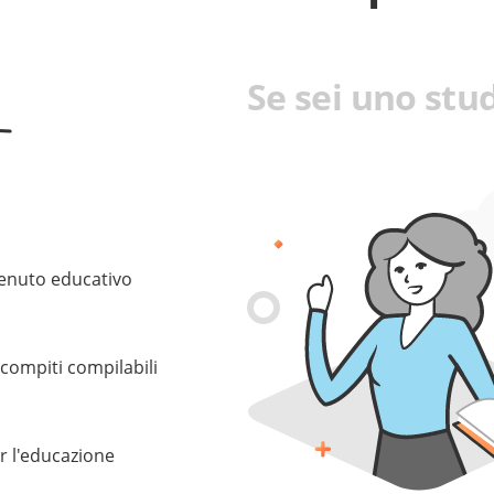
Se sei uno stud
tenuto educativo
 compiti compilabili
er l'educazione