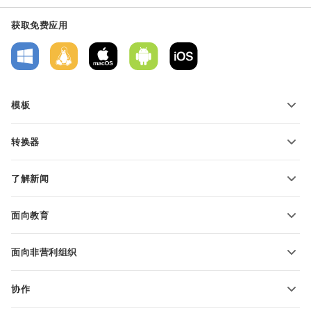
获取免费应用
模板
PDF 表单模板
转换器
文本文档模板
转换文本文件
电子表格模板
了解新闻
转换电子表格
演示文稿模板
博客
转换演示文稿
面向教育
转换 PDF 文件
适用于学生
面向非营利组织
适用于教育人士
功能和工具
协作
申请免费帐户