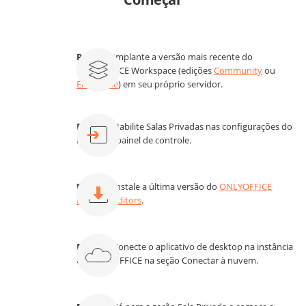
Passo 1.
Implante a versão mais recente do
ONLYOFFICE Workspace (edições
Community
ou
Enterprise
) em seu próprio servidor.
Passo 2.
Habilite Salas Privadas nas configurações do
Portal do painel de controle.
Passo 3.
Instale a última versão do
ONLYOFFICE
Desktop Editors
.
Passo 4.
Conecte o aplicativo de desktop na instância
do ONLYOFFICE na seção Conectar à nuvem.