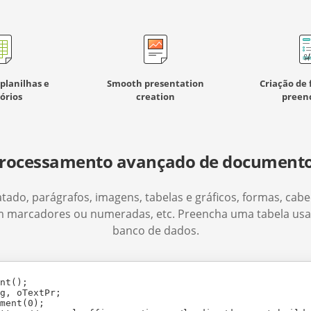
planilhas e
Smooth presentation
Criação de 
órios
creation
preenc
rocessamento avançado de document
atado, parágrafos, imagens, tabelas e gráficos, formas, cab
om marcadores ou numeradas, etc. Preencha uma tabela u
banco de dados.
nt();

g, oTextPr;

ment(0);
