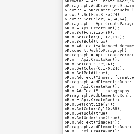
oDrawing = Api.CreateImage("h
oParagraph.AddDrawing(oDrawin
oTextPr = oDocument.GetDefaul
oTextPr.SetFontSize(24);

oTextPr.SetColor(64,64,64);

oParagraph = Api.CreateParagr
oRun = Api.CreateRun();

oRun.SetFontSize(36);

oRun.SetColor(0,112,192);

oRun.SetBold(true);

oRun.AddText("Advanced docume
oDocument.Push(oParagraph);

oParagraph = Api.CreateParagr
oRun = Api.CreateRun();

oRun.SetFontSize(24);

oRun.SetColor(0,176,240);

oRun.SetBold(true);

oRun.AddText("Insert formatte
oParagraph.AddElement(oRun);

oRun = Api.CreateRun();

oRun.AddText(",  paragraphs, 
oParagraph.AddElement(oRun);

oRun = Api.CreateRun();

oRun.SetFontSize(24);

oRun.SetColor(8,140,68);

oRun.SetBold(true);

oRun.SetUnderline(true);

oRun.AddText("images");

oParagraph.AddElement(oRun);

oRun = Api.CreateRun();
