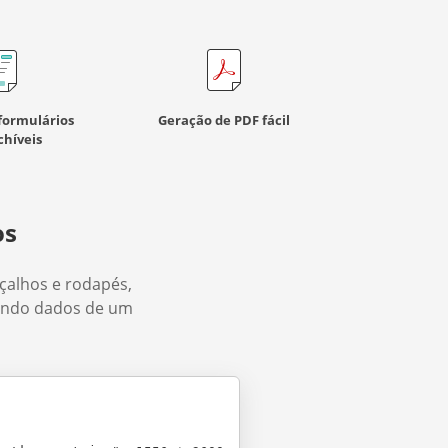
formulários
Geração de PDF fácil
híveis
os
eçalhos e rodapés,
sando dados de um