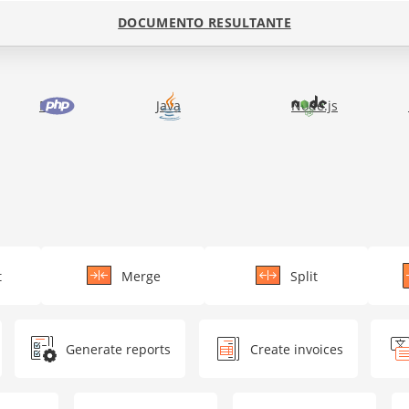
;

DOCUMENTO RESULTANTE
PHP
Java
Node.js
t");

t
Merge
Split
Generate reports
Create invoices
);
