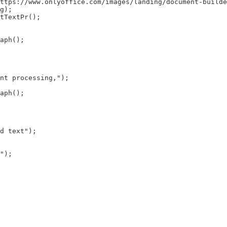
ttps://www.onlyoffice.com/images/landing/document-builde
g);

tTextPr();

aph();

nt processing,");

aph();

d text");

");
