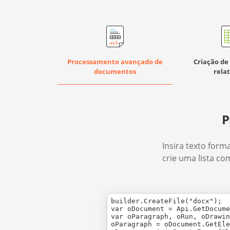
Processamento avançado de
Criação de 
documentos
relat
P
Insira texto form
crie uma lista c
builder.CreateFile("docx");

var oDocument = Api.GetDocume
var oParagraph, oRun, oDrawin
oParagraph = oDocument.GetEle