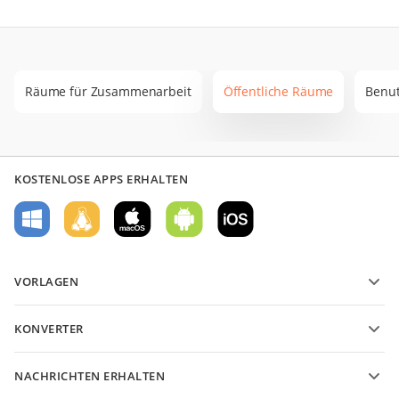
Räume für Zusammenarbeit
Öffentliche Räume
Benut
KOSTENLOSE APPS ERHALTEN
VORLAGEN
PDF-Formularvorlagen
KONVERTER
Vorlagen für Textdokumente
Konvertieren Sie Textdateien
Vorlagen für Tabellenkalkulationen
NACHRICHTEN ERHALTEN
Konvertieren Sie Tabellenkalkulationen
Vorlagen für Präsentationen