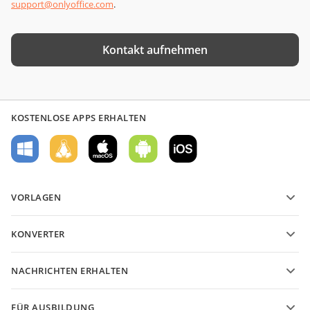
support@onlyoffice.com
.
Kontakt aufnehmen
KOSTENLOSE APPS ERHALTEN
VORLAGEN
PDF-Formularvorlagen
KONVERTER
Vorlagen für Textdokumente
Konvertieren Sie Textdateien
Vorlagen für Tabellenkalkulationen
NACHRICHTEN ERHALTEN
Konvertieren Sie Tabellenkalkulationen
Vorlagen für Präsentationen
Blog
Konvertieren Sie Präsentationen
FÜR AUSBILDUNG