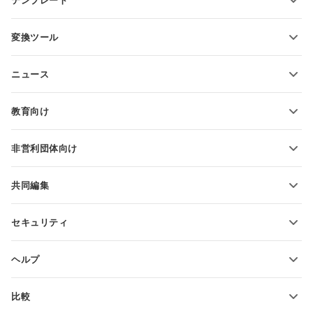
PDFフォームテンプレート
変換ツール
テキスト文書テンプレート
テキストファイルの変換
スプレッドシートテンプレート
ニュース
スプレッドシートの変換
プレゼンテーションテンプレート
ブログ
スライドの変換
教育向け
PDFの変換
学生向け
非営利団体向け
教育関係者向け
機能とツール
共同編集
無料アカウントをリクエスト
貢献者向け
セキュリティ
翻訳者向け
機能とツール
インフルエンサー向け
ヘルプ
求人情報
コミュニティ
比較
ヘルプ・センター