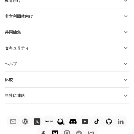
教育向け
PDFの変換
学生向け
非営利団体向け
教育関係者向け
機能とツール
共同編集
無料アカウントをリクエスト
貢献者向け
セキュリティ
翻訳者向け
機能とツール
インフルエンサー向け
ヘルプ
求人情報
コミュニティ
比較
ヘルプ・センター
ONLYOFFICE Docs vs MS Office Online
ONLYOFFICEアカデミー
当社に連絡
ONLYOFFICE Docs vs Google Docs
ウェビナー
販売に関する質問
sales@onlyoffice.com
ONLYOFFICE Docs vs Zoho Docs
ホワイト ペーパー
パートナー事業に関する質問
partners@onlyoffice.com
ONLYOFFICE Docs vs LibreOffice
サポートお問い合わせフォーム
プレスリリースに関する質問
press@onlyoffice.com
ONLYOFFICE Docs vs WPS
デモ注文
折返し電話をリクエスト
ONLYOFFICE Docs vs Adobe Acrobat
法律情報