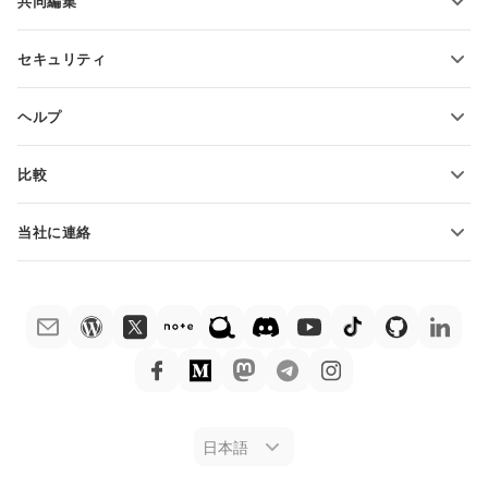
共同編集
無料アカウントをリクエスト
貢献者向け
セキュリティ
翻訳者向け
機能とツール
インフルエンサー向け
ヘルプ
求人情報
コミュニティ
比較
ヘルプ・センター
ONLYOFFICE Docs vs MS Office Online
ONLYOFFICEアカデミー
当社に連絡
ONLYOFFICE Docs vs Google Docs
ウェビナー
販売に関する質問
sales@onlyoffice.com
ONLYOFFICE Docs vs Zoho Docs
ホワイト ペーパー
パートナー事業に関する質問
partners@onlyoffice.com
ONLYOFFICE Docs vs LibreOffice
サポートお問い合わせフォーム
プレスリリースに関する質問
press@onlyoffice.com
ONLYOFFICE Docs vs WPS
デモ注文
折返し電話をリクエスト
ONLYOFFICE Docs vs Adobe Acrobat
法律情報
ONLYOFFICE Docs vs Hancom
日本語