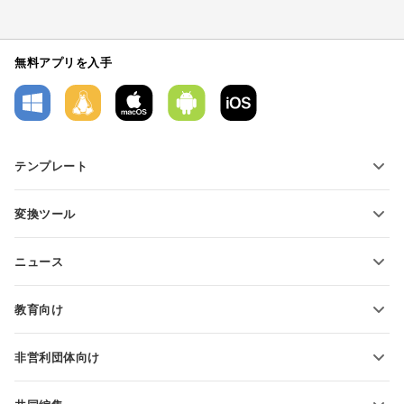
無料アプリを入手
テンプレート
PDFフォームテンプレート
変換ツール
テキスト文書テンプレート
テキストファイルの変換
スプレッドシートテンプレート
ニュース
スプレッドシートの変換
プレゼンテーションテンプレート
ブログ
スライドの変換
教育向け
PDFの変換
学生向け
非営利団体向け
教育関係者向け
機能とツール