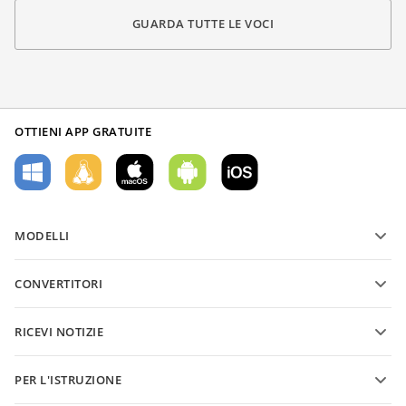
GUARDA TUTTE LE VOCI
OTTIENI APP GRATUITE
MODELLI
Modelli di moduli PDF
CONVERTITORI
Modelli di documenti di testo
Converti file di testo
Modelli di fogli di calcolo
RICEVI NOTIZIE
Converti fogli di calcolo
Modelli di presentazioni
Blog
Converti presentazioni
PER L'ISTRUZIONE
Converti PDF