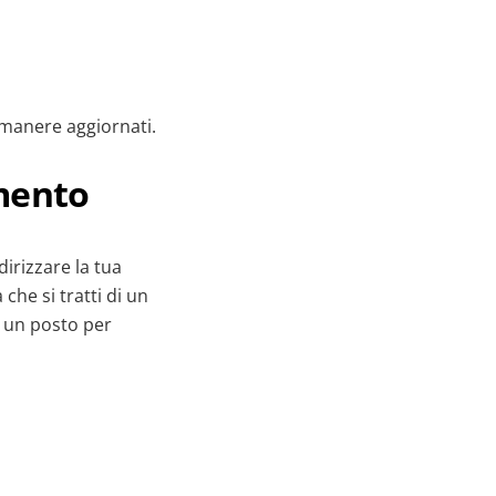
rimanere aggiornati.
imento
irizzare la tua
 che si tratti di un
è un posto per