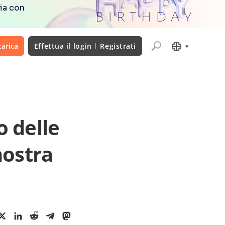
ia con
carica
Effettua il login
Registrati
o delle
nostra