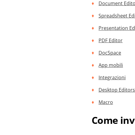
Document Edit
Spreadsheet Ed
Presentation Ed
PDF Editor
DocSpace
App mobili
Integrazioni
Desktop Editors
Macro
Come inv