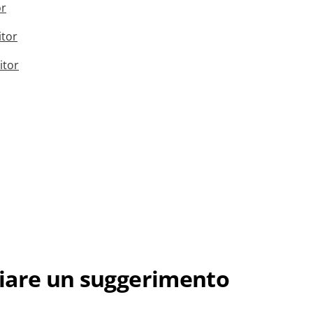
or
itor
itor
iare un suggerimento