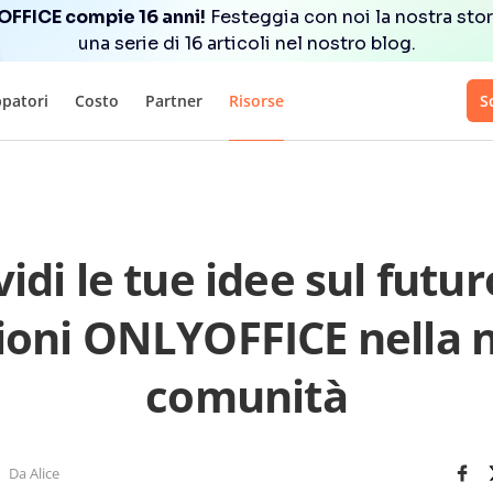
FFICE compie 16 anni!
Festeggia con noi la nostra stor
una serie di 16 articoli nel nostro blog.
ppatori
Costo
Partner
Risorse
S
idi le tue idee sul futur
ioni ONLYOFFICE nella 
comunità
Da Alice