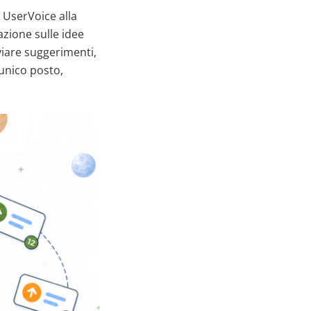
a UserVoice alla
zione sulle idee
viare suggerimenti,
 unico posto,