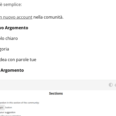
 è semplice:
un nuovo account
nella comunità.
vo Argomento
olo chiaro
goria
 idea con parole tue
 Argomento