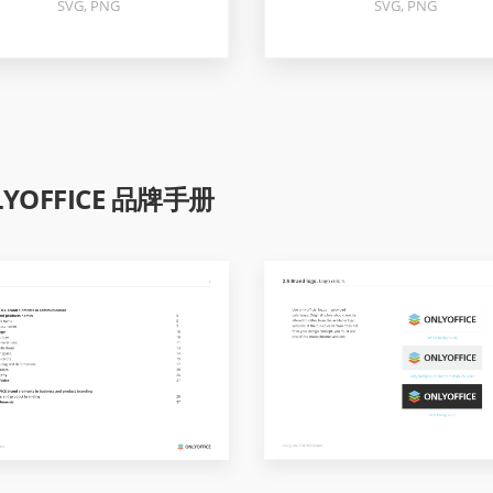
SVG, PNG
SVG, PNG
LYOFFICE 品牌手册