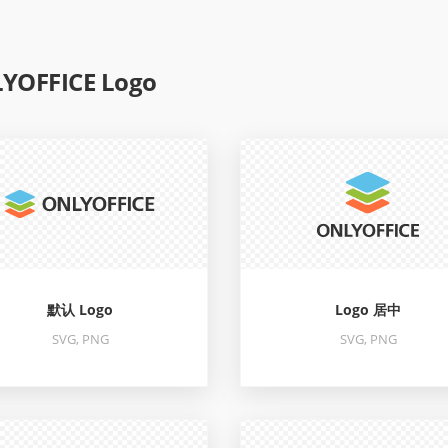
YOFFICE Logo
默认 Logo
Logo 居中
SVG, PNG
SVG, PNG