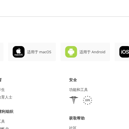
适用于 macOS
适用于 Android
育
安全
学生
功能和工具
教育人士
营利组织
获取帮助
工具
社区
费帐户