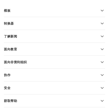
模板
PDF 表单模板
转换器
文本文档模板
转换文本文件
电子表格模板
了解新闻
转换电子表格
演示文稿模板
博客
转换演示文稿
面向教育
转换 PDF 文件
适用于学生
面向非营利组织
适用于教育人士
功能和工具
协作
申请免费帐户
贡献者
安全
翻译人员
功能和工具
网络博主
获取帮助
职位空缺