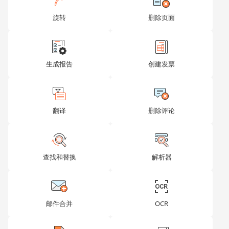
    oDocument.Push(oParagraph);

}

旋转
删除页面
oParagraph = Api.CreateParagraph();

var oFill = Api.CreateSolidFill(Api.CreateRGBColor(21
var oStroke = Api.CreateStroke(0, Api.CreateNoFill())
oDrawing = Api.CreateShape("rect", 1568 * 3600, 9000,
oParagraph.AddDrawing(oDrawing);

oDocument.Push(oParagraph);

生成报告
创建发票
oParagraph = Api.CreateParagraph();

oDocument.Push(oParagraph);

oParagraph = Api.CreateParagraph();

oFill = Api.CreateSolidFill(Api.CreateRGBColor(230,15
oStroke = Api.CreateStroke(0, Api.CreateNoFill());

oDrawing = Api.CreateShape("heart", 69 * 3600, 58 * 3
翻译
删除评论
oDrawing.SetWrappingStyle("square");

oDrawing.SetVerAlign("paragraph", "center");

oParagraph.AddDrawing(oDrawing);

oRun = Api.CreateRun();

oRun.SetFontSize(22);

oRun.AddText("   Have a question? Contact sales at ")
查找和替换
解析器
oParagraph.AddElement(oRun);

oRun = Api.CreateRun();

oRun.SetFontSize(22);

oRun.SetColor(107,159,37);

oRun.SetUnderline(true);

oRun.AddText("sales@onlyoffice.com");

邮件合并
OCR
oParagraph.AddElement(oRun);

oDocument.Push(oParagraph);

builder.SaveFile("docx", "sampletext.docx");

builder.CloseFile();