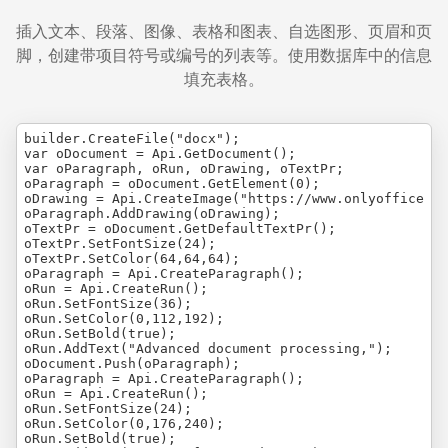
插入文本、段落、图像、表格和图表、自选图形、页眉和页
脚，创建带项目符号或编号的列表等。使用数据库中的信息
填充表格。
builder.CreateFile("docx");

var oDocument = Api.GetDocument();

var oParagraph, oRun, oDrawing, oTextPr;

oParagraph = oDocument.GetElement(0);

oDrawing = Api.CreateImage("https://www.onlyoffice.co
oParagraph.AddDrawing(oDrawing);

oTextPr = oDocument.GetDefaultTextPr();

oTextPr.SetFontSize(24);

oTextPr.SetColor(64,64,64);

oParagraph = Api.CreateParagraph();

oRun = Api.CreateRun();

oRun.SetFontSize(36);

oRun.SetColor(0,112,192);

oRun.SetBold(true);

oRun.AddText("Advanced document processing,");

oDocument.Push(oParagraph);

oParagraph = Api.CreateParagraph();

oRun = Api.CreateRun();

oRun.SetFontSize(24);

oRun.SetColor(0,176,240);

oRun.SetBold(true);
