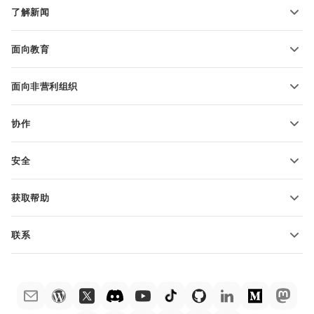
电子表格模板
了解新闻
转换电子表格
演示文稿模板
博客
转换演示文稿
面向教育
转换 PDF 文件
适用于学生
面向非营利组织
适用于教育人士
功能和工具
协作
申请免费帐户
贡献者
安全
翻译人员
功能和工具
网络博主
获取帮助
职位空缺
社区
联系
帮助中心
销售问题
sales@onlyoffice.com
ONLYOFFICE 学院
合作伙伴咨询
partners@onlyoffice.com
网络研讨会
媒体咨询
press@onlyoffice.com
白皮书