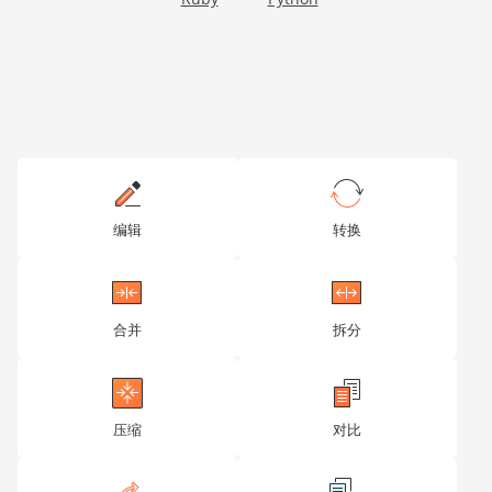
oRun.SetItalic(true);

oRun.SetVertAlign("superscript");

oRun.SetFontSize(40);

oRun.AddText("headers");

oParagraph.AddElement(oRun);

oRun = Api.CreateRun();

oRun.AddText(", and ");

oParagraph.AddElement(oRun);

oRun = Api.CreateRun();

oRun.SetItalic(true);

oRun.SetVertAlign("subscript");

oRun.SetFontSize(40);

oRun.AddText("footers");

oParagraph.AddElement(oRun);

编辑
转换
oRun = Api.CreateRun();

oRun.AddText(", create a bulleted or numbered list, e
oParagraph.AddElement(oRun);

oDocument.Push(oParagraph);

oParagraph = Api.CreateParagraph();

oDocument.Push(oParagraph);

合并
拆分
oParagraph = Api.CreateParagraph();

oRun = Api.CreateRun();

oRun.SetFontSize(18);

oRun.AddText("Best regards,");

oRun.AddLineBreak();

oRun.AddText("ONLYOFFICE Document Builder Team");

压缩
对比
oParagraph.AddElement(oRun);

oDocument.Push(oParagraph);

for(var i=0; i<6; i++) {

    oParagraph = Api.CreateParagraph();
