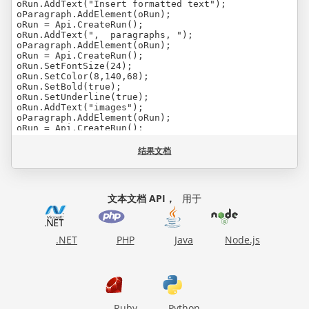
oRun.AddText("Insert formatted text");

oParagraph.AddElement(oRun);

oRun = Api.CreateRun();

oRun.AddText(",  paragraphs, ");

oParagraph.AddElement(oRun);

oRun = Api.CreateRun();

oRun.SetFontSize(24);

oRun.SetColor(8,140,68);

oRun.SetBold(true);

oRun.SetUnderline(true);

oRun.AddText("images");

oParagraph.AddElement(oRun);

oRun = Api.CreateRun();

oRun.AddText(", tables and ");

oParagraph.AddElement(oRun);

结果文档
oRun = Api.CreateRun();

oRun.SetFontSize(24);

oRun.SetColor(255,106,0);

oRun.SetBold(true);

文本文档 API，
用于
oRun.SetItalic(true);

oRun.AddText("charts, ");

oParagraph.AddElement(oRun);

oRun = Api.CreateRun();

.NET
PHP
Java
Node.js
oRun.SetHighlight(255,255,0);

oRun.AddText("shapes");

oParagraph.AddElement(oRun);

oRun = Api.CreateRun();

oRun.AddText(", ");

oParagraph.AddElement(oRun);

oRun = Api.CreateRun();

Ruby
Python