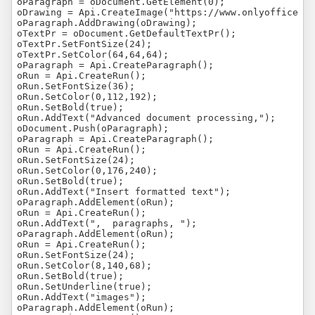
oParagraph = oDocument.GetElement(0);

oDrawing = Api.CreateImage("https://www.onlyoffice.co
oParagraph.AddDrawing(oDrawing);

oTextPr = oDocument.GetDefaultTextPr();

oTextPr.SetFontSize(24);

oTextPr.SetColor(64,64,64);

oParagraph = Api.CreateParagraph();

oRun = Api.CreateRun();

oRun.SetFontSize(36);

oRun.SetColor(0,112,192);

oRun.SetBold(true);

oRun.AddText("Advanced document processing,");

oDocument.Push(oParagraph);

oParagraph = Api.CreateParagraph();

oRun = Api.CreateRun();

oRun.SetFontSize(24);

oRun.SetColor(0,176,240);

oRun.SetBold(true);

oRun.AddText("Insert formatted text");

oParagraph.AddElement(oRun);

oRun = Api.CreateRun();

oRun.AddText(",  paragraphs, ");

oParagraph.AddElement(oRun);

oRun = Api.CreateRun();

oRun.SetFontSize(24);

oRun.SetColor(8,140,68);

oRun.SetBold(true);

oRun.SetUnderline(true);

oRun.AddText("images");

oParagraph.AddElement(oRun);
