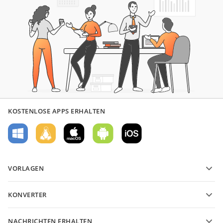
KOSTENLOSE APPS ERHALTEN
VORLAGEN
PDF-Formularvorlagen
KONVERTER
Vorlagen für Textdokumente
Konvertieren Sie Textdateien
Vorlagen für Tabellenkalkulationen
NACHRICHTEN ERHALTEN