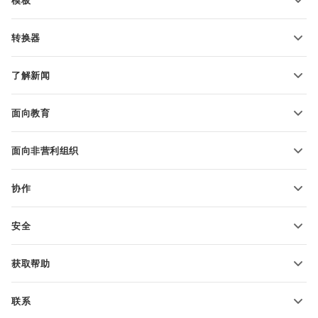
PDF 表单模板
转换器
文本文档模板
转换文本文件
电子表格模板
了解新闻
转换电子表格
演示文稿模板
博客
转换演示文稿
面向教育
转换 PDF 文件
适用于学生
面向非营利组织
适用于教育人士
功能和工具
协作
申请免费帐户
贡献者
安全
翻译人员
功能和工具
网络博主
获取帮助
职位空缺
社区
联系
帮助中心