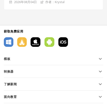
2026年08月04日
作者：Krystal
获取免费应用
模板
PDF 表单模板
转换器
文本文档模板
转换文本文件
电子表格模板
了解新闻
转换电子表格
演示文稿模板
博客
转换演示文稿
面向教育
转换 PDF 文件
适用于学生