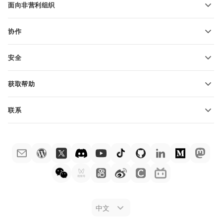
面向非营利组织
适用于教育人士
功能和工具
协作
申请免费帐户
贡献者
安全
翻译人员
功能和工具
网络博主
获取帮助
职位空缺
社区
联系
帮助中心
销售问题
sales@onlyoffice.com
ONLYOFFICE 学院
合作伙伴咨询
partners@onlyoffice.com
网络研讨会
媒体咨询
press@onlyoffice.com
白皮书
电话咨询
联系表格
申请演示
法律公告
中文