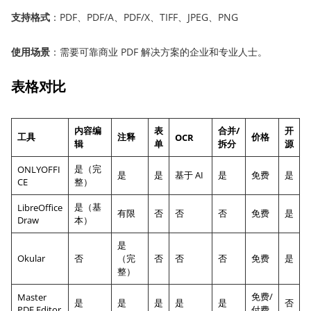
支持格式
：PDF、PDF/A、PDF/X、TIFF、JPEG、PNG
使用场景
：需要可靠商业 PDF 解决方案的企业和专业人士。
表格对比
内容编
表
合并/
开
工具
注释
价格
OCR
辑
单
拆分
源
是（完
ONLYOFFI
是
是
基于 AI
是
免费
是
CE
整）
是（基
LibreOffice
有限
否
否
否
免费
是
Draw
本）
是
Okular
否
（完
否
否
否
免费
是
整）
免费/
Master
是
是
是
是
是
否
PDF Editor
付费