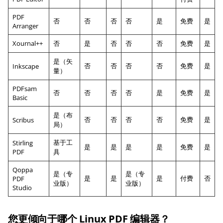
PDF
否
否
否
否
是
免费
是
Arranger
Xournal++
否
是
否
否
否
免费
是
是（矢
否
否
否
否
免费
是
Inkscape
量）
PDFsam
否
否
否
否
是
免费
是
Basic
是（布
否
否
否
否
免费
是
Scribus
局）
基于工
Stirling
是
是
是
是
免费
是
PDF
具
Qoppa
是（专
是（专
是
是
是
付费
否
PDF
业版）
业版）
Studio
您更倾向于哪个 Linux PDF 编辑器？