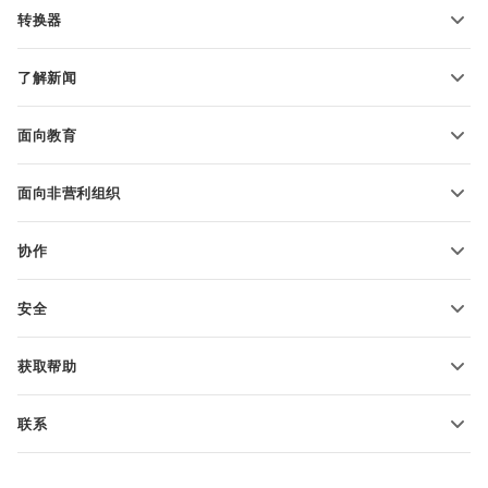
PDF 表单模板
转换器
文本文档模板
转换文本文件
电子表格模板
了解新闻
转换电子表格
演示文稿模板
博客
转换演示文稿
面向教育
转换 PDF 文件
适用于学生
面向非营利组织
适用于教育人士
功能和工具
协作
申请免费帐户
贡献者
安全
翻译人员
功能和工具
网络博主
获取帮助
职位空缺
社区
联系
帮助中心
销售问题
sales@onlyoffice.com
ONLYOFFICE 学院