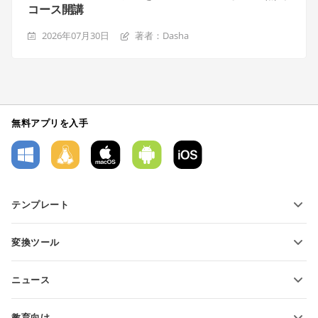
コース開講
2026年07月30日
著者：Dasha
無料アプリを入手
テンプレート
PDFフォームテンプレート
変換ツール
テキスト文書テンプレート
テキストファイルの変換
スプレッドシートテンプレート
ニュース
スプレッドシートの変換
プレゼンテーションテンプレート
ブログ
スライドの変換
教育向け