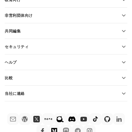
PDFの変換
学生向け
非営利団体向け
教育関係者向け
機能とツール
共同編集
無料アカウントをリクエスト
貢献者向け
セキュリティ
翻訳者向け
機能とツール
インフルエンサー向け
ヘルプ
求人情報
コミュニティ
比較
ヘルプ・センター
ONLYOFFICE Docs vs MS Office Online
ONLYOFFICEアカデミー
当社に連絡
ONLYOFFICE Docs vs Google Docs
ウェビナー
販売に関する質問
sales@onlyoffice.com
ONLYOFFICE Docs vs Zoho Docs
ホワイト ペーパー
パートナー事業に関する質問
partners@onlyoffice.com
ONLYOFFICE Docs vs LibreOffice
サポートお問い合わせフォーム
プレスリリースに関する質問
press@onlyoffice.com
ONLYOFFICE Docs vs WPS
デモ注文
折返し電話をリクエスト
ONLYOFFICE Docs vs Adobe Acrobat
法律情報