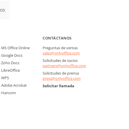
iOS
CONTÁCTANOS
MS Office Online
Preguntas de ventas
sales@onlyoffice.com
 Google Docs
Solicitudes de socios
 Zoho Docs
partners@onlyoffice.com
LibreOffice
Solicitudes de prensa
s WPS
press@onlyoffice.com
 Adobe Acrobat
Solicitar llamada
s Hancom