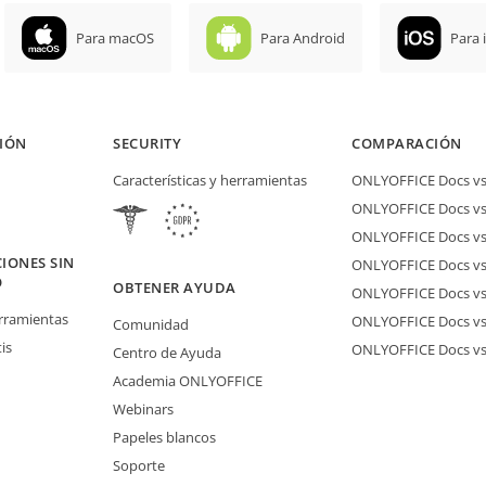
Para macOS
Para Android
Para 
IÓN
SECURITY
COMPARACIÓN
Características y herramientas
ONLYOFFICE Docs vs 
ONLYOFFICE Docs vs
ONLYOFFICE Docs vs
IONES SIN
ONLYOFFICE Docs vs 
O
OBTENER AYUDA
ONLYOFFICE Docs v
erramientas
ONLYOFFICE Docs vs
Comunidad
is
ONLYOFFICE Docs v
Centro de Ayuda
Academia ONLYOFFICE
Webinars
Papeles blancos
Soporte