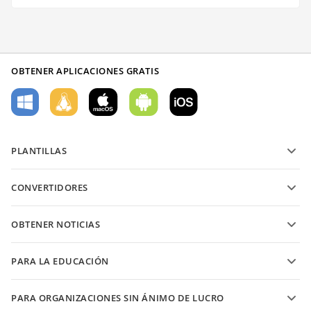
OBTENER APLICACIONES GRATIS
PLANTILLAS
Plantillas de formularios PDF
CONVERTIDORES
Plantillas de documentos de texto
Convierte archivos de texto
Plantillas de hojas de cálculo
OBTENER NOTICIAS
Convierte hojas de cálculo
Plantillas de presentaciones
Blog
Convierte presentaciones
PARA LA EDUCACIÓN
Convierte PDFs
Para estudiantes
PARA ORGANIZACIONES SIN ÁNIMO DE LUCRO
Para educadores