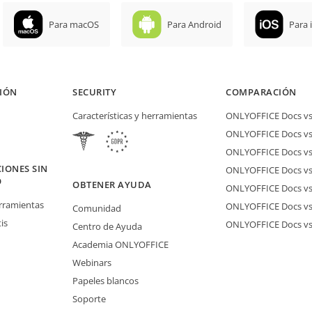
Para macOS
Para Android
Para 
IÓN
SECURITY
COMPARACIÓN
Características y herramientas
ONLYOFFICE Docs vs 
ONLYOFFICE Docs vs
ONLYOFFICE Docs vs
IONES SIN
ONLYOFFICE Docs vs 
O
OBTENER AYUDA
ONLYOFFICE Docs v
erramientas
ONLYOFFICE Docs vs
Comunidad
is
ONLYOFFICE Docs v
Centro de Ayuda
Academia ONLYOFFICE
Webinars
Papeles blancos
Soporte