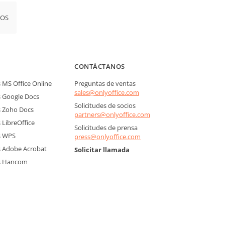
iOS
CONTÁCTANOS
MS Office Online
Preguntas de ventas
sales@onlyoffice.com
 Google Docs
Solicitudes de socios
 Zoho Docs
partners@onlyoffice.com
LibreOffice
Solicitudes de prensa
s WPS
press@onlyoffice.com
 Adobe Acrobat
Solicitar llamada
s Hancom