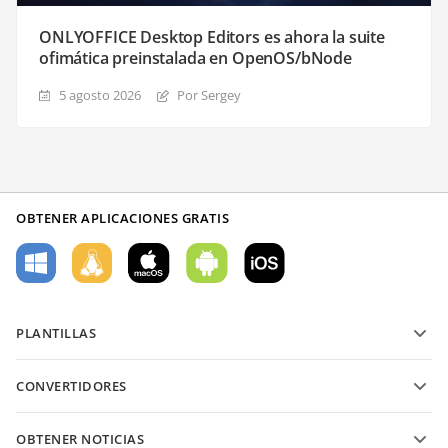
ONLYOFFICE Desktop Editors es ahora la suite
ofimática preinstalada en OpenOS/bNode
5 agosto 2026
Por Sergey
OBTENER APLICACIONES GRATIS
PLANTILLAS
Plantillas de formularios PDF
CONVERTIDORES
Plantillas de documentos de texto
Convierte archivos de texto
Plantillas de hojas de cálculo
OBTENER NOTICIAS