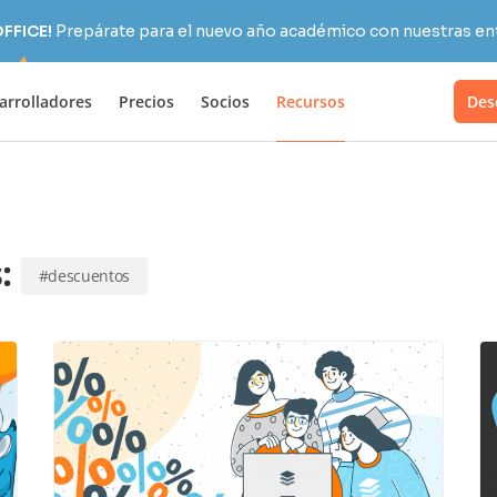
OFFICE!
Prepárate para el nuevo año académico con nuestras ent
arrolladores
Precios
Socios
Recursos
Des
s:
#descuentos