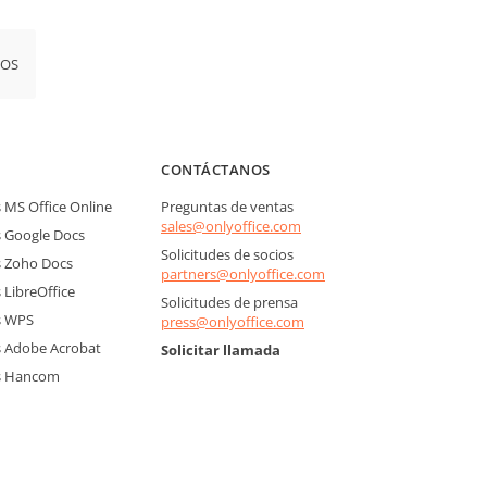
iOS
CONTÁCTANOS
MS Office Online
Preguntas de ventas
sales@onlyoffice.com
 Google Docs
Solicitudes de socios
 Zoho Docs
partners@onlyoffice.com
LibreOffice
Solicitudes de prensa
s WPS
press@onlyoffice.com
 Adobe Acrobat
Solicitar llamada
s Hancom