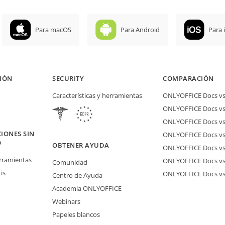
Para macOS
Para Android
Para 
IÓN
SECURITY
COMPARACIÓN
Características y herramientas
ONLYOFFICE Docs vs 
ONLYOFFICE Docs vs
ONLYOFFICE Docs vs
IONES SIN
ONLYOFFICE Docs vs 
O
OBTENER AYUDA
ONLYOFFICE Docs v
erramientas
ONLYOFFICE Docs vs
Comunidad
is
ONLYOFFICE Docs v
Centro de Ayuda
Academia ONLYOFFICE
Webinars
Papeles blancos