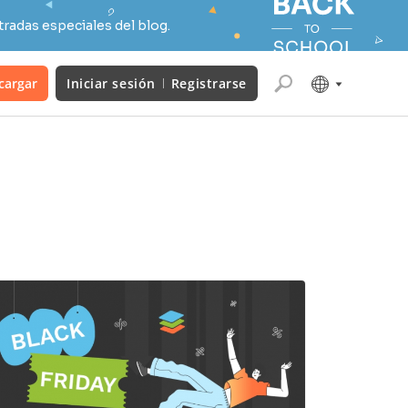
radas especiales del blog.
cargar
Iniciar sesión
Registrarse