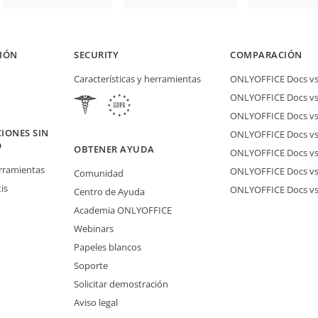
IÓN
SECURITY
COMPARACIÓN
Características y herramientas
ONLYOFFICE Docs vs 
ONLYOFFICE Docs vs
ONLYOFFICE Docs vs
IONES SIN
ONLYOFFICE Docs vs 
O
OBTENER AYUDA
ONLYOFFICE Docs v
erramientas
ONLYOFFICE Docs vs
Comunidad
is
ONLYOFFICE Docs v
Centro de Ayuda
Academia ONLYOFFICE
Webinars
Papeles blancos
Soporte
Solicitar demostración
Aviso legal