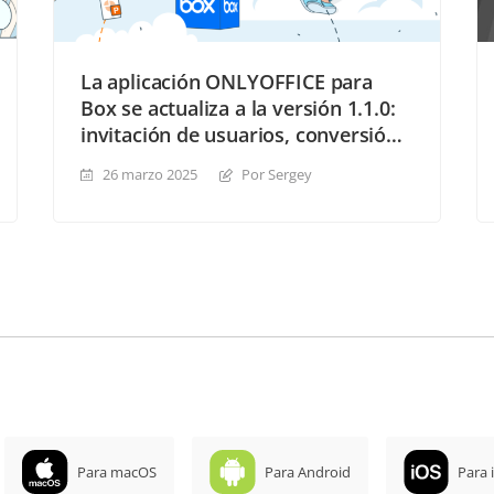
La aplicación ONLYOFFICE para
Box se actualiza a la versión 1.1.0:
invitación de usuarios, conversión
de archivos protegidos con
26 marzo 2025
Por Sergey
contraseña y más
Para macOS
Para Android
Para 