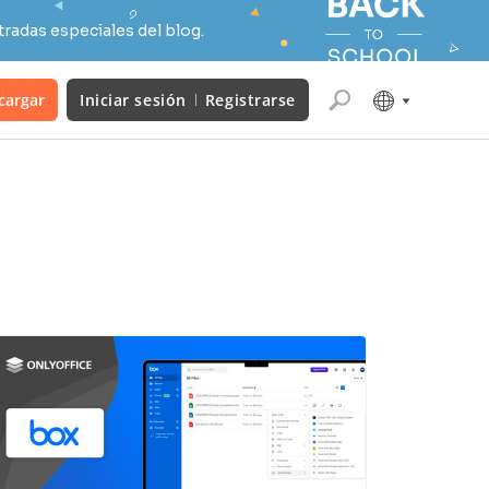
radas especiales del blog.
cargar
Iniciar sesión
Registrarse