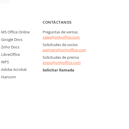
CONTÁCTANOS
MS Office Online
Preguntas de ventas
sales@onlyoffice.com
 Google Docs
Solicitudes de socios
 Zoho Docs
partners@onlyoffice.com
LibreOffice
Solicitudes de prensa
s WPS
press@onlyoffice.com
 Adobe Acrobat
Solicitar llamada
s Hancom