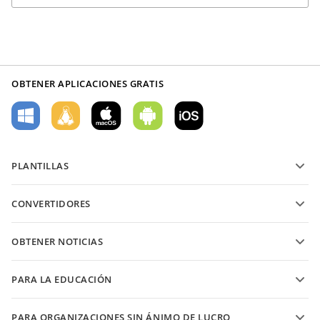
OBTENER APLICACIONES GRATIS
PLANTILLAS
Plantillas de formularios PDF
CONVERTIDORES
Plantillas de documentos de texto
Convierte archivos de texto
Plantillas de hojas de cálculo
OBTENER NOTICIAS
Convierte hojas de cálculo
Plantillas de presentaciones
Blog
Convierte presentaciones
PARA LA EDUCACIÓN
Convierte PDFs
Para estudiantes
PARA ORGANIZACIONES SIN ÁNIMO DE LUCRO