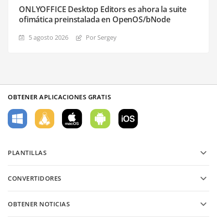
ONLYOFFICE Desktop Editors es ahora la suite
ofimática preinstalada en OpenOS/bNode
5 agosto 2026
Por Sergey
OBTENER APLICACIONES GRATIS
PLANTILLAS
Plantillas de formularios PDF
CONVERTIDORES
Plantillas de documentos de texto
Convierte archivos de texto
Plantillas de hojas de cálculo
OBTENER NOTICIAS
Convierte hojas de cálculo
Plantillas de presentaciones