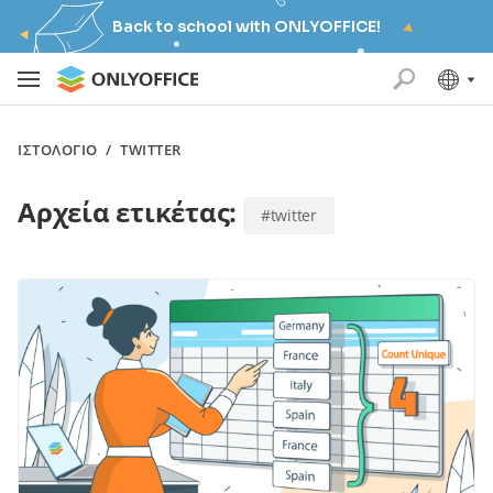
Back to school with ONLYOFFICE!
ΙΣΤΟΛΌΓΙΟ
/
TWITTER
Αρχεία ετικέτας:
#twitter