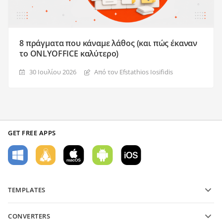
8 πράγματα που κάναμε λάθος (και πώς έκαναν
το ONLYOFFICE καλύτερο)
30 Ιουλίου 2026
Από τον Efstathios Iosifidis
GET FREE APPS
TEMPLATES
PDF form templates
CONVERTERS
Text document templates