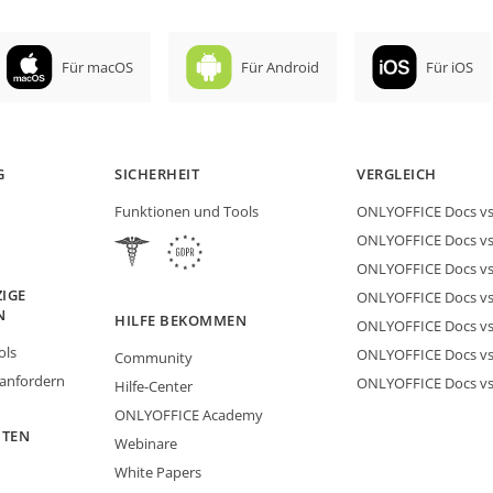
Für macOS
Für Android
Für iOS
G
SICHERHEIT
VERGLEICH
Funktionen und Tools
ONLYOFFICE Docs vs 
ONLYOFFICE Docs vs
ONLYOFFICE Docs vs
IGE
ONLYOFFICE Docs vs 
N
HILFE BEKOMMEN
ONLYOFFICE Docs v
ols
ONLYOFFICE Docs vs
Community
 anfordern
ONLYOFFICE Docs v
Hilfe-Center
ONLYOFFICE Academy
ITEN
Webinare
White Papers