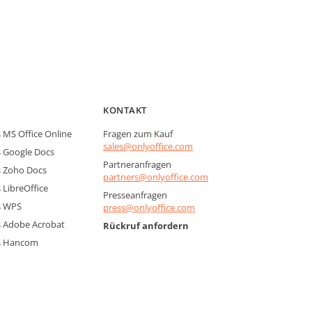
KONTAKT
MS Office Online
Fragen zum Kauf
sales@onlyoffice.com
 Google Docs
Partneranfragen
 Zoho Docs
partners@onlyoffice.com
LibreOffice
Presseanfragen
s WPS
press@onlyoffice.com
 Adobe Acrobat
Rückruf anfordern
s Hancom