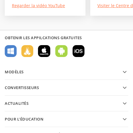
Regarder la vidéo YouTube
Visiter le Centre d
OBTENIR LES APPILCATIONS GRATUITES
MODÈLES
Modèles de formulaires PDF
CONVERTISSEURS
Modèles de documents texte
Convertissez des documents texte
Modèles de feuilles de calcul
ACTUALITÉS
Convertissez des feuilles de calcul
Modèles de présantations
Blog
Convertissez des présentations
POUR L'ÉDUCATION
Convertissez des PDFs
Pour les étudiants