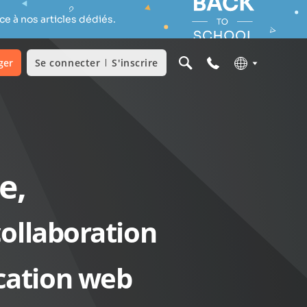
e à nos articles dédiés.
ger
Se connecter
S'inscrire
e,
ollaboration
ication web