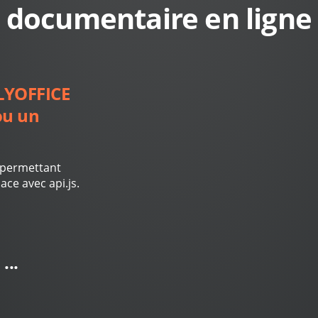
documentaire en ligne
LYOFFICE
ou un
permettant
ace avec api.js.
...