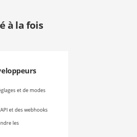
 à la fois
veloppeurs
églages et de modes
l'API et des webhooks
ndre les