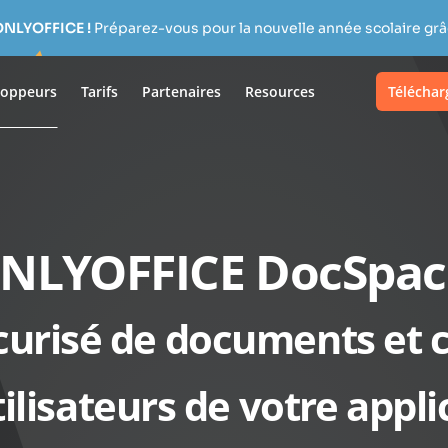
ONLYOFFICE !
Préparez-vous pour la nouvelle année scolaire grâc
loppeurs
Tarifs
Partenaires
Resources
Téléchar
NLYOFFICE DocSpac
curisé de documents et c
tilisateurs de votre appl