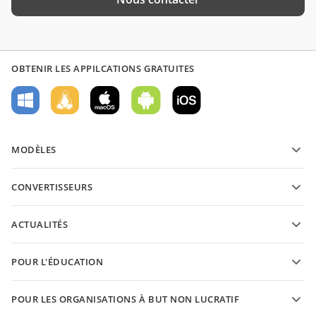
OBTENIR LES APPILCATIONS GRATUITES
MODÈLES
Modèles de formulaires PDF
CONVERTISSEURS
Modèles de documents texte
Convertissez des documents texte
Modèles de feuilles de calcul
ACTUALITÉS
Convertissez des feuilles de calcul
Modèles de présantations
Blog
Convertissez des présentations
POUR L'ÉDUCATION
Convertissez des PDFs
Pour les étudiants
POUR LES ORGANISATIONS À BUT NON LUCRATIF
Pour les enseignants