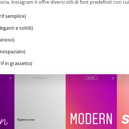
ia, Instagram ti offre diversi stili di font predefiniti con cui 
rif semplice)
leganti e sottili)
minoso)
nospaziato)
if in grassetto)