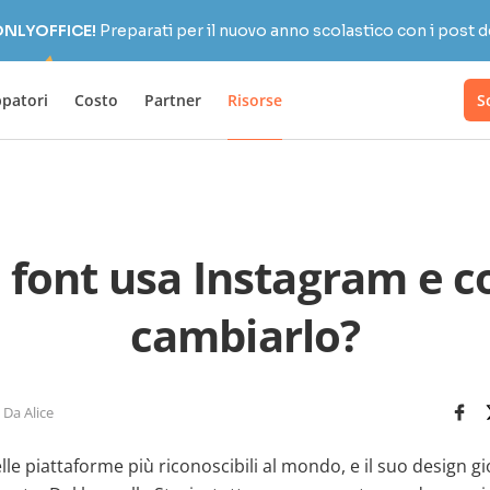
 ONLYOFFICE!
Preparati per il nuovo anno scolastico con i post d
ppatori
Costo
Partner
Risorse
S
 font usa Instagram e 
cambiarlo?
Da Alice
le piattaforme più riconoscibili al mondo, e il suo design g