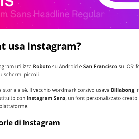
nt usa Instagram?
tagram utilizza
Roboto
su Android e
San Francisco
su iOS: f
su schermi piccoli.
na storia a sé. Il vecchio wordmark corsivo usava
Billabong
,
stituito con
Instagram Sans
, un font personalizzato creato 
 piattaforme.
torie di Instagram