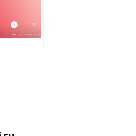
.
i su