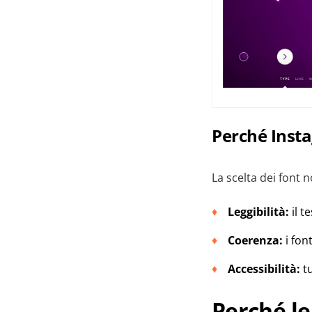
Perché Insta
La scelta dei font 
Leggibilità:
il t
Coerenza:
i fon
Accessibilità:
tu
Perché le