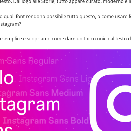
esto. Dal logo alle Storie, tutto appare curato, moderno e
to quali font rendono possibile tutto questo, o come usare f
Instagram?
semplice e scopriamo come dare un tocco unico al testo del