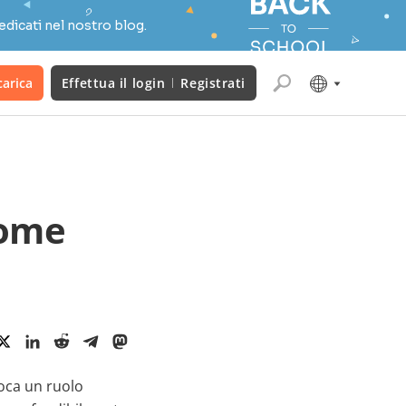
edicati nel nostro blog.
carica
Effettua il login
Registrati
come
ioca un ruolo