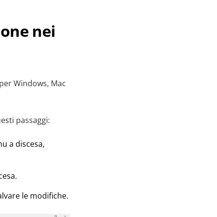
ione nei
 per Windows, Mac
esti passaggi:
enu a discesa,
cesa.
alvare le modifiche.