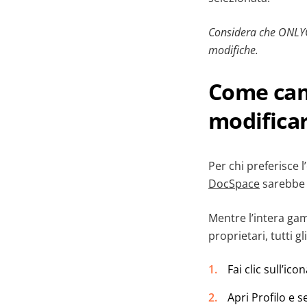
Considera che ONLYOF
modifiche
.
Come camb
modificar
Per chi preferisce 
DocSpace
sarebbe l
Mentre l’intera ga
proprietari, tutti g
Fai clic sull’i
Apri Profilo e 