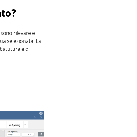
nto?
ssono rilevare e
gua selezionata. La
attitura e di