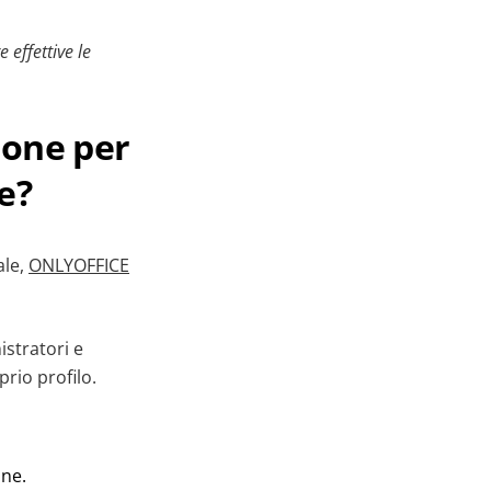
effettive le
ione per
e?
ale,
ONLYOFFICE
stratori e
prio profilo.
ine.