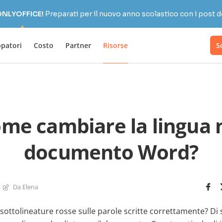
 ONLYOFFICE!
Preparati per il nuovo anno scolastico con i post d
ppatori
Costo
Partner
Risorse
S
me cambiare la lingua 
documento Word?
Da Elena
 sottolineature rosse sulle parole scritte correttamente? Di so