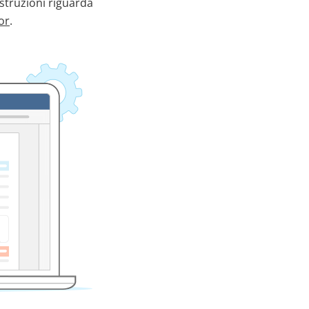
istruzioni riguarda
or
.