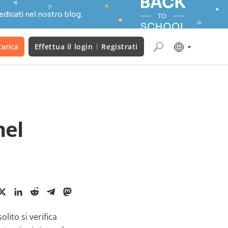
edicati nel nostro blog.
carica
Effettua il login
Registrati
nel
lito si verifica