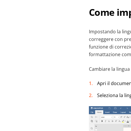
Come imp
Impostando la ling
correggere con preci
funzione di correz
formattazione comun
Cambiare la lingua 
Apri il document
Seleziona la lin