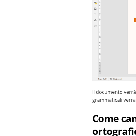
Il documento verrà 
grammaticali verran
Come camb
ortograf