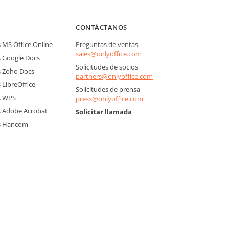
CONTÁCTANOS
MS Office Online
Preguntas de ventas
sales@onlyoffice.com
 Google Docs
Solicitudes de socios
 Zoho Docs
partners@onlyoffice.com
LibreOffice
Solicitudes de prensa
s WPS
press@onlyoffice.com
 Adobe Acrobat
Solicitar llamada
s Hancom