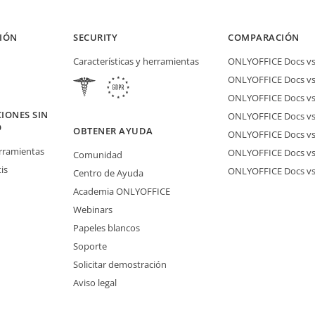
IÓN
SECURITY
COMPARACIÓN
Características y herramientas
ONLYOFFICE Docs vs 
ONLYOFFICE Docs vs
ONLYOFFICE Docs vs
IONES SIN
ONLYOFFICE Docs vs 
O
OBTENER AYUDA
ONLYOFFICE Docs v
erramientas
ONLYOFFICE Docs vs
Comunidad
is
ONLYOFFICE Docs v
Centro de Ayuda
Academia ONLYOFFICE
Webinars
Papeles blancos
Soporte
Solicitar demostración
Aviso legal