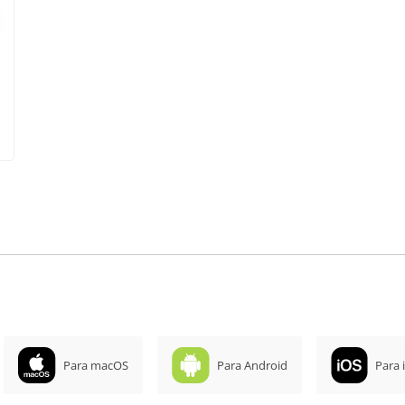
Para macOS
Para Android
Para 