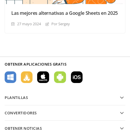
Las mejores alternativas a Google Sheets en 2025
27 mayo 2024
Por Sergey
OBTENER APLICACIONES GRATIS
PLANTILLAS
Plantillas de formularios PDF
CONVERTIDORES
Plantillas de documentos de texto
Convierte archivos de texto
Plantillas de hojas de cálculo
OBTENER NOTICIAS