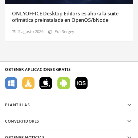
ONLYOFFICE Desktop Editors es ahora la suite
ofimática preinstalada en OpenOS/bNode
5 agosto 2026
Por Sergey
OBTENER APLICACIONES GRATIS
PLANTILLAS
Plantillas de formularios PDF
CONVERTIDORES
Plantillas de documentos de texto
Convierte archivos de texto
Plantillas de hojas de cálculo
OBTENER NOTICIAS