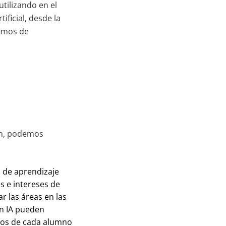
utilizando en el
ificial, desde la
itmos de
ión, podemos
a de aprendizaje
es e intereses de
r las áreas en las
n IA pueden
tmos de cada alumno