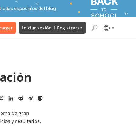
radas especiales del blog.
cargar
Iniciar sesión
Registrarse
cación
n tema de gran
icios y resultados,