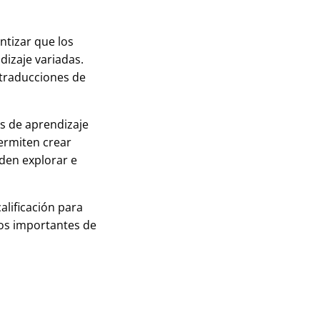
antizar que los
izaje variadas.
 traducciones de
s de aprendizaje
permiten crear
den explorar e
alificación para
os importantes de