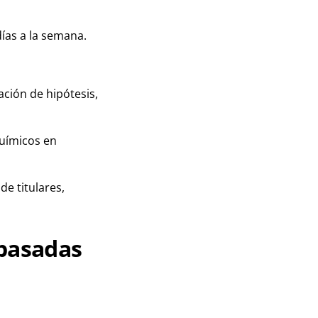
días a la semana.
ción de hipótesis,
químicos en
e titulares,
 basadas