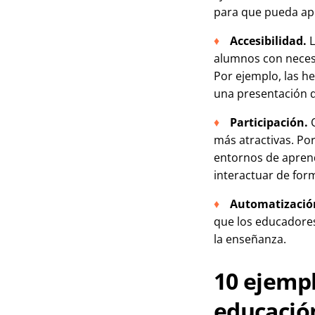
para que pueda ap
Accesibilidad.
L
alumnos con necesi
Por ejemplo, las h
una presentación q
Participación.
O
más atractivas. Po
entornos de aprend
interactuar de for
Automatizació
que los educadore
la enseñanza.
10 ejempl
educació