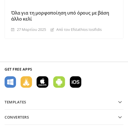
Όλα για τη μορφοποίηση υπό όρους με βάση
άλλο κελί
27 Μαρτίου 2025
Από τον Efstathios Iosifidis
GET FREE APPS
TEMPLATES
PDF form templates
CONVERTERS
Text document templates
Μετατροπή αρχείων κειμένου