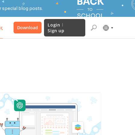
 special blog posts.
Login
ές
Download
Sign up