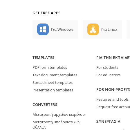
GET FREE APPS
Για Windows
Για Linux
TEMPLATES
ΓΙΑ ΤΗΝ ΕΚΠΑΊΔ
PDF form templates
For students
Text document templates
For educators
Spreadsheet templates
FOR NON-PROFIT
Presentation templates
Features and tools
CONVERTERS
Request free accou
Μετατροπή αρχείων κειμένου
ΣΥΝΕΡΓΑΣΊΑ
Μετατροπή υπολογιστικών
φύλλων