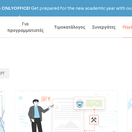
h ONLYOFFICE!
Get prepared for the new academic year with our
Για
Τιμοκατάλογος
Συνεργάτες
Πηγ
προγραμματιστές
GPT