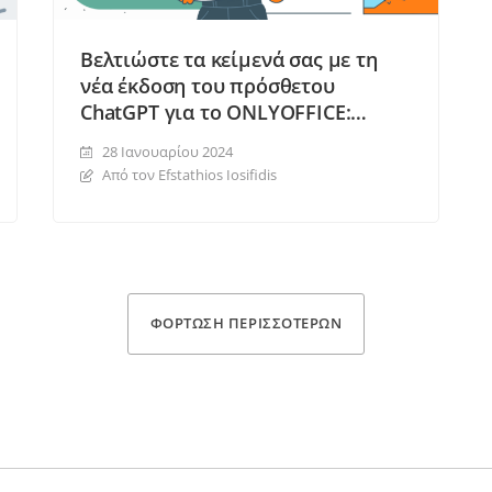
Βελτιώστε τα κείμενά σας με τη
νέα έκδοση του πρόσθετου
ChatGPT για το ONLYOFFICE:
διορθώστε ορθογραφικά και
28 Ιανουαρίου 2024
γραμματικά λάθη, ξαναγράψτε
Από τον Efstathios Iosifidis
κείμενα και άλλα
ΦΌΡΤΩΣΗ ΠΕΡΙΣΣΌΤΕΡΩΝ