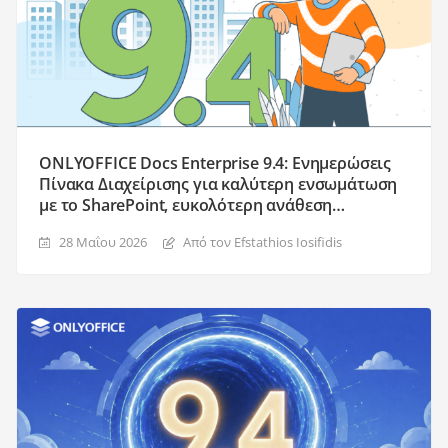
ONLYOFFICE Docs Enterprise 9.4: Ενημερώσεις
Πίνακα Διαχείρισης για καλύτερη ενσωμάτωση
με το SharePoint, ευκολότερη ανάθεση
παραληπτών και συμπλήρωση φορμών, και
28 Μαΐου 2026
Από τον Efstathios Iosifidis
άλλα