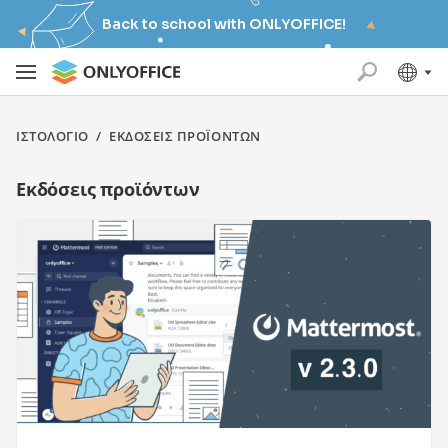
Back to school with ONLYOFFICE!
ΙΣΤΟΛΌΓΙΟ
/
ΕΚΔΌΣΕΙΣ ΠΡΟΪΌΝΤΩΝ
Εκδόσεις προϊόντων