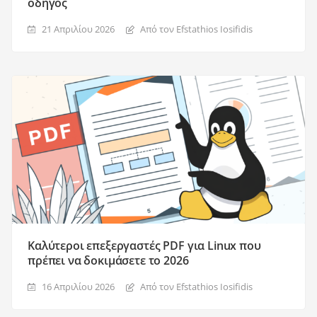
οδηγός
21 Απριλίου 2026
Από τον Efstathios Iosifidis
Καλύτεροι επεξεργαστές PDF για Linux που
πρέπει να δοκιμάσετε το 2026
16 Απριλίου 2026
Από τον Efstathios Iosifidis