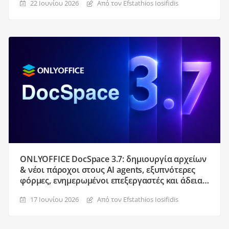
22 Ιουνίου 2026
Από τον Efstathios Iosifidis
ONLYOFFICE DocSpace 3.7: δημιουργία αρχείων
& νέοι πάροχοι στους AI agents, εξυπνότερες
φόρμες, ενημερωμένοι επεξεργαστές και άδεια
χρήσης, και άλλα
17 Ιουνίου 2026
Από τον Efstathios Iosifidis