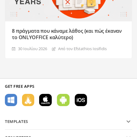
8 πράγματα που κάναμε λάθος (και πώς έκαναν
το ONLYOFFICE καλύτερο)
30 Ιουλίου 2026
Από τον Efstathios Iosifidis
GET FREE APPS
TEMPLATES
PDF form templates