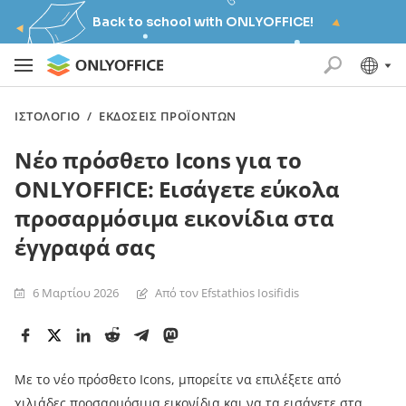
Back to school with ONLYOFFICE!
ΙΣΤΟΛΌΓΙΟ
/
ΕΚΔΌΣΕΙΣ ΠΡΟΪΌΝΤΩΝ
Νέο πρόσθετο Icons για το
ONLYOFFICE: Εισάγετε εύκολα
προσαρμόσιμα εικονίδια στα
έγγραφά σας
6 Μαρτίου 2026
Από τον Efstathios Iosifidis
Με το νέο πρόσθετο Icons, μπορείτε να επιλέξετε από
χιλιάδες προσαρμόσιμα εικονίδια και να τα εισάγετε στα