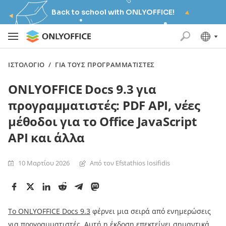
Back to school with ONLYOFFICE!
ΙΣΤΟΛΌΓΙΟ
/
ΓΙΑ ΤΟΥΣ ΠΡΟΓΡΑΜΜΑΤΙΣΤΈΣ
ONLYOFFICE Docs 9.3 για
προγραμματιστές: PDF API, νέες
μέθοδοι για το Office JavaScript
API και άλλα
10 Μαρτίου 2026
Από τον Efstathios Iosifidis
Το ONLYOFFICE Docs 9.3
φέρνει μια σειρά από ενημερώσεις
για προγραμματιστές. Αυτή η έκδοση επεκτείνει σημαντικά