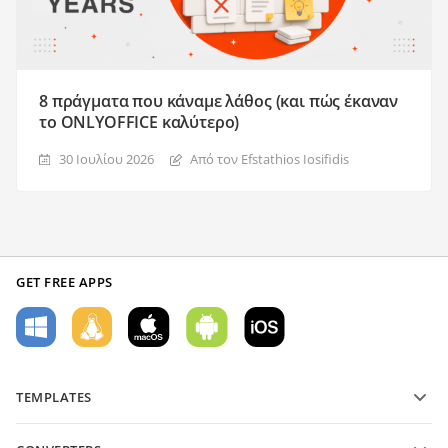
8 πράγματα που κάναμε λάθος (και πώς έκαναν
το ONLYOFFICE καλύτερο)
30 Ιουλίου 2026
Από τον Efstathios Iosifidis
GET FREE APPS
TEMPLATES
PDF form templates