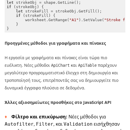
let
if
let
if
        worksheet.GetRange(
"A1"
).SetValue(
"Stroke fil
}
Προηγμένες μέθοδοι για γραφήματα και πίνακες
Η εργασία με γραφήματα και πίνακες είναι τώρα πιο
ευέλικτη. Νέες μέθοδοι
και
παρέχουν
ApiChart
ApiTable
μεγαλύτερο προγραμματιστικό έλεγχο στη δημιουργία και
τροποποίησή τους, επιτρέποντάς σας να δημιουργείτε πιο
δυναμικά έγγραφα πλούσια σε δεδομένα.
Άλλες αξιοσημείωτες προσθήκες στο JavaScript API
Φίλτρο και επικύρωση:
Νέες μέθοδοι για
,
, και
εισήχθησαν
Autofilter
Filter
Validation