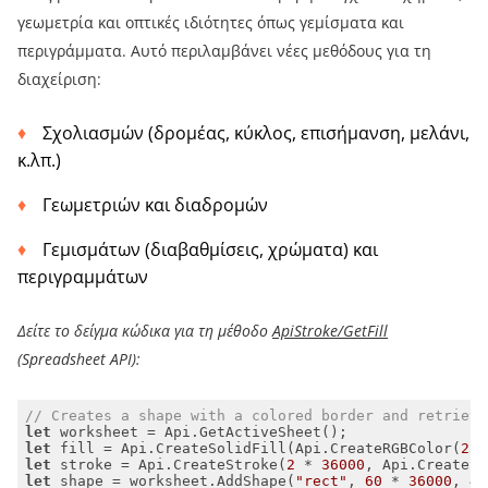
γεωμετρία και οπτικές ιδιότητες όπως γεμίσματα και
περιγράμματα. Αυτό περιλαμβάνει νέες μεθόδους για τη
διαχείριση:
Σχολιασμών (δρομέας, κύκλος, επισήμανση, μελάνι,
κ.λπ.)
Γεωμετριών και διαδρομών
Γεμισμάτων (διαβαθμίσεις, χρώματα) και
περιγραμμάτων
Δείτε το δείγμα κώδικα για τη μέθοδο
ApiStroke/GetFill
(Spreadsheet API):
// Creates a shape with a colored border and retrieve
let
let
 fill = Api.CreateSolidFill(Api.CreateRGBColor(
255
let
 stroke = Api.CreateStroke(
2
 * 
36000
, Api.CreateSo
let
 shape = worksheet.AddShape(
"rect"
, 
60
 * 
36000
, 
40