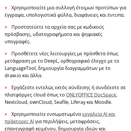
Χρησιμοποιείτε μια συλλογή έτοιμων προτύπων για
έγγραφα, υπολογιστικά φύλλα, διαφάνειες και έντυπα.
Προστατεύετε τα αρχεία σας με κωδικούς
πρόσβασης, υδατογραφήματα και ψηφιακές
υπογραφές.
Προσθέτετε νέες λειτουργίες με πρόσθετα όπως
μετάφραση με το DeepL, ορθογραφικό έλεγχο με το
LanguageTool, δημιουργία διαγραμμάτων με το
draw.io και άλλα.
Εργάζεστε εντελώς εκτός σύνδεσης ή συνδέεστε σε
πλατφόρμες cloud όπως το
ONLYOFFICE DocSpace
,
Nextcloud, ownCloud, Seafile, Liferay και Moodle.
Χρησιμοποιείτε ενσωματωμένα
εργαλεία AI και
πράκτορες AI
για περιλήψεις, μεταφράσεις,
επανεγγραφή κειμένου, δημιουργία ιδεών και