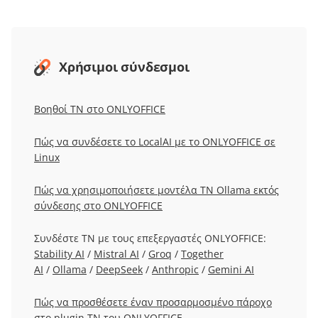
Χρήσιμοι σύνδεσμοι
Βοηθοί ΤΝ στο ONLYOFFICE
Πώς να συνδέσετε το LocalAI με το ONLYOFFICE σε
Linux
Πώς να χρησιμοποιήσετε μοντέλα ΤΝ Ollama εκτός
σύνδεσης στο ONLYOFFICE
Συνδέστε ΤΝ με τους επεξεργαστές ONLYOFFICE:
Stability AI
/
Mistral AI
/
Groq
/
Together
AI
/
Ollama
/
DeepSeek
/
Anthropic
/
Gemini AI
Πώς να προσθέσετε έναν προσαρμοσμένο πάροχο
στο plugin ΤΝ του ONLYOFFICE