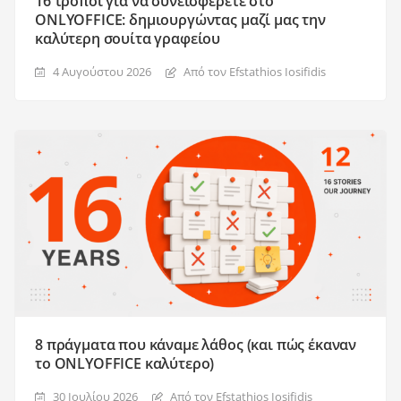
16 τρόποι για να συνεισφέρετε στο
ONLYOFFICE: δημιουργώντας μαζί μας την
καλύτερη σουίτα γραφείου
4 Αυγούστου 2026
Από τον Efstathios Iosifidis
8 πράγματα που κάναμε λάθος (και πώς έκαναν
το ONLYOFFICE καλύτερο)
30 Ιουλίου 2026
Από τον Efstathios Iosifidis