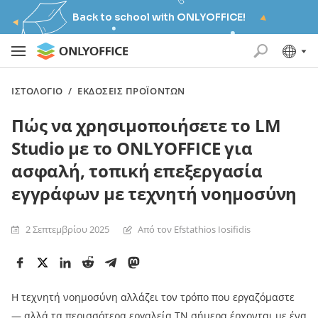
Back to school with ONLYOFFICE!
ΙΣΤΟΛΌΓΙΟ
/
ΕΚΔΌΣΕΙΣ ΠΡΟΪΌΝΤΩΝ
Πώς να χρησιμοποιήσετε το LM
Studio με το ONLYOFFICE για
ασφαλή, τοπική επεξεργασία
εγγράφων με τεχνητή νοημοσύνη
2 Σεπτεμβρίου 2025
Από τον Efstathios Iosifidis
Η τεχνητή νοημοσύνη αλλάζει τον τρόπο που εργαζόμαστε
— αλλά τα περισσότερα εργαλεία ΤΝ σήμερα έρχονται με ένα