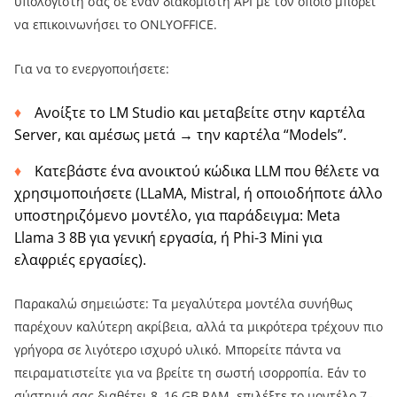
υπολογιστή σας σε έναν διακομιστή API με τον οποίο μπορεί
να επικοινωνήσει το ONLYOFFICE.
Για να το ενεργοποιήσετε:
Ανοίξτε το LM Studio και μεταβείτε στην καρτέλα
Server, και αμέσως μετά → την καρτέλα “Models”.
Κατεβάστε ένα ανοικτού κώδικα LLM που θέλετε να
χρησιμοποιήσετε (LLaMA, Mistral, ή οποιοδήποτε άλλο
υποστηριζόμενο μοντέλο, για παράδειγμα: Meta
Llama 3 8B για γενική εργασία, ή Phi-3 Mini για
ελαφριές εργασίες).
Παρακαλώ σημειώστε: Τα μεγαλύτερα μοντέλα συνήθως
παρέχουν καλύτερη ακρίβεια, αλλά τα μικρότερα τρέχουν πιο
γρήγορα σε λιγότερο ισχυρό υλικό. Μπορείτε πάντα να
πειραματιστείτε για να βρείτε τη σωστή ισορροπία. Εάν το
σύστημά σας διαθέτει 8–16 GB RAM, επιλέξτε το μοντέλο 7–